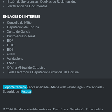
Buzón de Suxerencias, Queixas ou Reclamacións
Verificación de Documentos
ENLACES DE INTERESE
Concello de Miño
Deputación da Coruña
Xunta de Galicia
Punto Acceso Xeral
BOP
DOG
BOE
eDNI
Validacións
FNMT
Oficina Virtual do Catastro
Sede Electrónica Deputación Provincial da Coruña
Soporte técnico
Accesibilidade
Mapa web
Aviso legal
Privacidade
-
-
-
-
-
Seguridade
Axuda
-
© 2026 Plataforma de Administración Electrónica · Deputación Provincial da