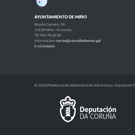
AYUNTAMIENTO DE MIÑO
Rúa da Carreira, 38
15630 Miño - A Coruña
Tlf: 981 78 20 58
Información:
correo@concellodemino.gal
Ir a Contacto
© 2026 Plataforma de Administración Electrónica · Diputación 