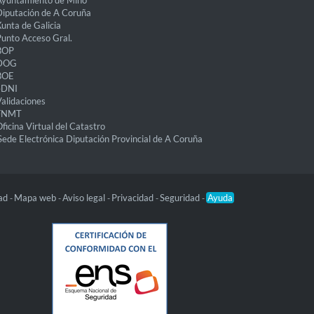
Ayuntamiento de Miño
iputación de A Coruña
unta de Galicia
unto Acceso Gral.
BOP
DOG
BOE
eDNI
alidaciones
FNMT
ficina Virtual del Catastro
Sede Electrónica Diputación Provincial de A Coruña
dad
Mapa web
Aviso legal
Privacidad
Seguridad
Ayuda
-
-
-
-
-