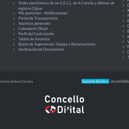
Sedes electrónicas de las E.E.L.L. de A Coruña y oficinas de
D
registro Cl@ve
X
Mis gestiones - Notificaciones
P
Portal de Transparencia
Impresos generales
Calendario Oficial
Perfil del Contratante
Tablón de Anuncios
V
Buzón de Sugerencias, Quejas o Reclamaciones
Verificación de Documentos
O
Soporte técnico
Accesibili
Provincial de A Coruña
-