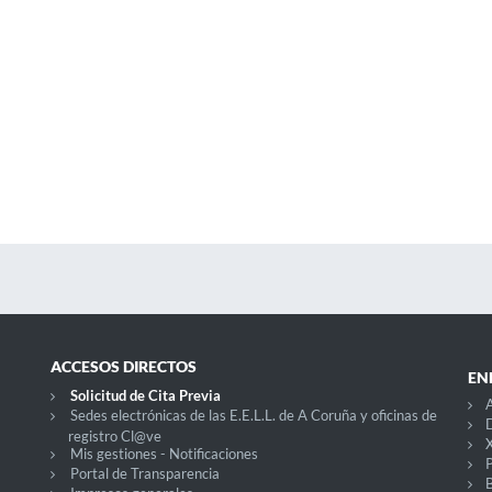
ACCESOS DIRECTOS
EN
Solicitud de Cita Previa
Sedes electrónicas de las E.E.L.L. de A Coruña y oficinas de
D
registro Cl@ve
X
Mis gestiones - Notificaciones
P
Portal de Transparencia