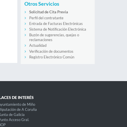
Otros Servicios
Solicitud de Cita Previa
Perfil del contratante
Entrada de Facturas Electrónicas
Sistema de Notificación Electrónica
Buzón de sugerencias, quejas o
reclamaciones
Actualidad
Verificación de documentos
Registro Electrónico Común
LACES DE INTERÉS
Ayuntamiento de Miño
iputación de A Coruña
unta de Galicia
unto Acceso Gral.
BOP