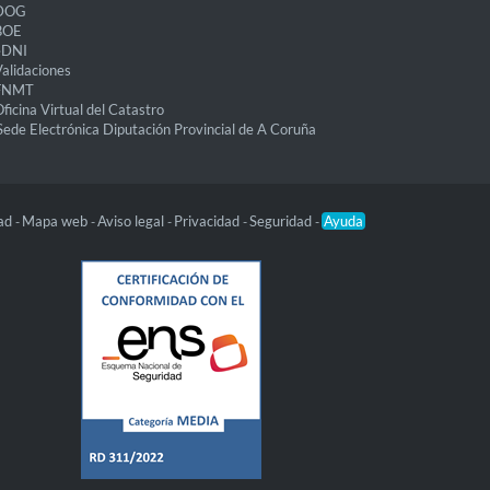
DOG
BOE
eDNI
alidaciones
FNMT
ficina Virtual del Catastro
Sede Electrónica Diputación Provincial de A Coruña
dad
Mapa web
Aviso legal
Privacidad
Seguridad
Ayuda
-
-
-
-
-