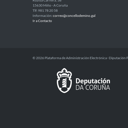
Rúa da Carreira, 38
15630 Miño - A Coruña
Tlf: 981 78 20 58
Información:
correo@concellodemino.gal
Ir a Contacto
© 2026 Plataforma de Administración Electrónica · Diputación 