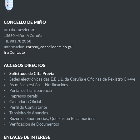
CONCELLO DE MIÑO
Rúa da Carreira, 38
15630 Miño - A Coruña
Tlf: 981 78 20 58
Información:
correo@concellodemino.gal
Ir a Contacto
ACCESOS DIRECTOS
Solicitude de Cita Previa
Sedes electrónicas das E.E.L.L. da Coruña e Oficinas de Rexistro Cl@ve
As miñas xestións - Notificacións
Portal de Transparencia
Impresos xerais
Calendario Oficial
Perfil do Contratante
Taboleiro de Anuncios
Buzón de Suxerencias, Queixas ou Reclamacións
Verificación de Documentos
ENLACES DE INTERESE