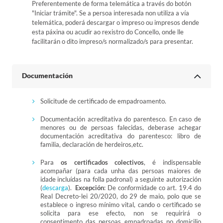
Preferentemente de forma telemática a través do botón
"Iniciar trámite". Se a persoa interesada non utiliza a vía
telemática, poderá descargar o impreso ou impresos dende
esta páxina ou acudir ao rexistro do Concello, onde lle
facilitarán o dito impreso/s normalizado/s para presentar.
Documentación
Solicitude de certificado de empadroamento.
Documentación acreditativa do parentesco. En caso de
menores ou de persoas falecidas, deberase achegar
documentación acreditativa do parentesco: libro de
familia, declaración de herdeiros,etc.
Para
os certificados colectivos
, é indispensable
acompañar (para cada unha das persoas maiores de
idade incluídas na folla padronal) a seguinte autorización
(
descarga
).
Excepción
: De conformidade co art. 19.4 do
Real Decreto-lei 20/2020, do 29 de maio, polo que se
establece o ingreso mínimo vital, cando o certificado se
solicita para ese efecto, non se requirirá o
consentimento das persoas empadroadas no domicilio