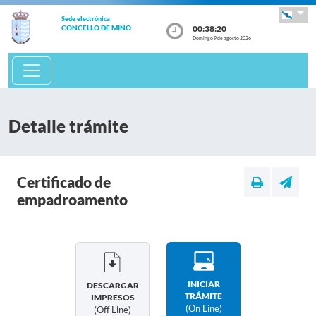
Sede electrónica
00:38:21
CONCELLO DE MIÑO
Domingo 9 de agosto 2026
Detalle trámite
Certificado de
empadroamento
INICIAR
DESCARGAR
TRÁMITE
IMPRESOS
(on Line)
(off Line)