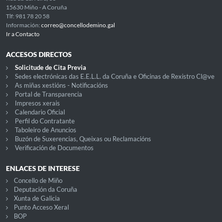
15630 Miño - A Coruña
Tlf: 981 78 20 58
Información:
correo@concellodemino.gal
Ir a Contacto
ACCESOS DIRECTOS
Solicitude de Cita Previa
Sedes electrónicas das E.E.L.L. da Coruña e Oficinas de Rexistro Cl@ve
As miñas xestións - Notificacións
Portal de Transparencia
Impresos xerais
Calendario Oficial
Perfil do Contratante
Taboleiro de Anuncios
Buzón de Suxerencias, Queixas ou Reclamacións
Verificación de Documentos
ENLACES DE INTERESE
Concello de Miño
Deputación da Coruña
Xunta de Galicia
Punto Acceso Xeral
BOP