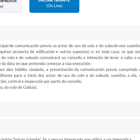
INICIAR TRÁMITE
MPRESOS
(on Line)
ne)
ipal de comunicación previa os actos de uso do solo e do subsolo non suxeito
equiren proxecto de edificación e outros supostos) e, en todo caso, os que así
do solo e do subsolo comunicará ao concello a intención de levar a cabo o a
o da data en que pretenda comezar a súa execución.
nce días hábiles sinalado, a presentación da comunicación previa cumprindo 
bilitante para o inicio dos actos de uso do solo e do subsolo suxeitos a ela, 
ón, control e inspección por parte do concello.
, do solo de Galicia).
otón "Iniciar trámite". Se a persoa interesada non utiliza a vía telemática,