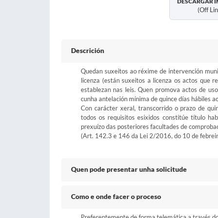
DESCARGAR I
(off Li
Descrición
Quedan suxeitos ao réxime de intervención munic
licenza (están suxeitos a licenza os actos que r
establezan nas leis. Quen promova actos de uso 
cunha antelación mínima de quince días hábiles a
Con carácter xeral, transcorrido o prazo de qui
todos os requisitos esixidos constitúe título ha
prexuízo das posteriores facultades de comprobaci
(Art. 142.3 e 146 da Lei 2/2016, do 10 de febreiro
Quen pode presentar unha solicitude
Como e onde facer o proceso
Preferentemente de forma telemática a través do b