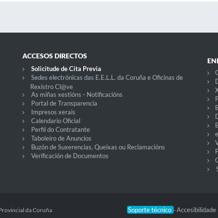
ACCESOS DIRECTOS
EN
Solicitude de Cita Previa
C
Sedes electrónicas das E.E.L.L. da Coruña e Oficinas de
D
Rexistro Cl@ve
X
As miñas xestións - Notificacións
P
Portal de Transparencia
Impresos xerais
Calendario Oficial
Perfil do Contratante
Taboleiro de Anuncios
V
Buzón de Suxerencias, Queixas ou Reclamacións
Verificación de Documentos
O
Soporte técnico
Accesibilidade
Provincial da Coruña
-