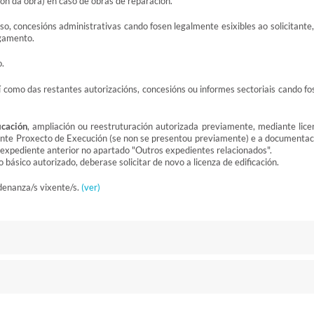
ión da obra) en caso de obras de reparación.
so, concesións administrativas cando fosen legalmente esixibles ao solicitante,
rgamento.
o.
í como das restantes autorizacións, concesións ou informes sectoriais cando fo
icación
, ampliación ou reestruturación autorizada previamente, mediante lice
ente Proxecto de Execución (se non se presentou previamente) e a documentac
 expediente anterior no apartado "Outros expedientes relacionados".
básico autorizado, deberase solicitar de novo a licenza de edificación.
denanza/s vixente/s.
(ver)