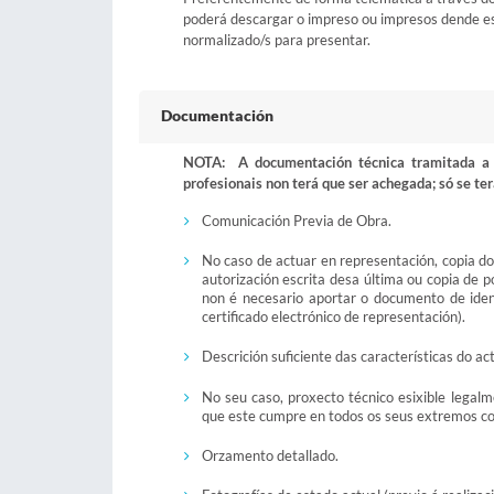
poderá descargar o impreso ou impresos dende está
normalizado/s para presentar.
Documentación
NOTA: A documentación técnica tramitada a t
profesionais non terá que ser achegada; só se ter
Comunicación Previa de Obra.
No caso de actuar en representación, copia d
autorización escrita desa última ou copia de 
non é necesario aportar o documento de iden
certificado electrónico de representación).
Descrición suficiente das características do ac
No seu caso, proxecto técnico esixible legalm
que este cumpre en todos os seus extremos coa
Orzamento detallado.