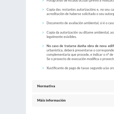
Fotografías de estado actual (previo á realizac
Copia das restantes autorizacións e, no seu ca
acreditación de haberse solicitado o seu outo
Documento de avaliación ambiental, si é o cas
Copia da autorización ou ditame ambiental, as
legalmente esixibles.
No caso de tratarse dunha obra de nova edif
urbanística, deberá presentarse o correspond
complementaria que procede, e indicar o nº de
Se o proxecto de execución modifica o proxecto 
Xustificante de pago de taxas segundo a/as or
Normativa
Máis información