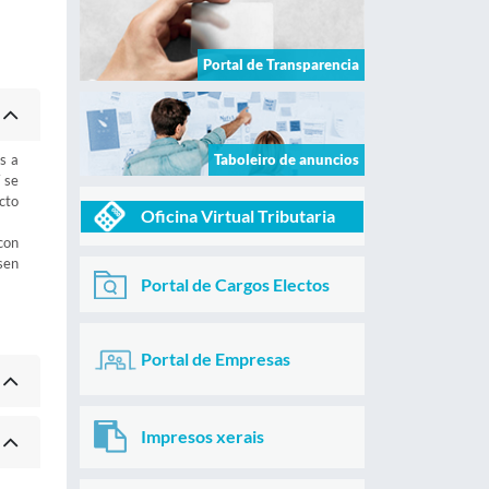
Portal de Transparencia
s a
Taboleiro de anuncios
 se
cto
Oficina Virtual Tributaria
con
sen
Portal de Cargos Electos
Portal de Empresas
Impresos xerais