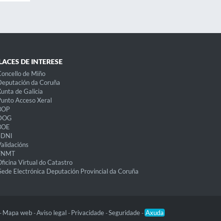
LACES DE INTERESE
oncello de Miño
eputación da Coruña
unta de Galicia
unto Acceso Xeral
BOP
DOG
BOE
eDNI
alidacións
FNMT
ficina Virtual do Catastro
Sede Electrónica Deputación Provincial da Coruña
Mapa web
Aviso legal
Privacidade
Seguridade
Axuda
-
-
-
-
-