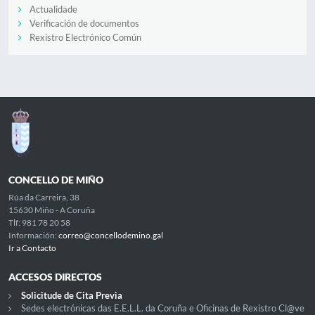
Actualidade
Verificación de documentos
Rexistro Electrónico Común
CONCELLO DE MIÑO
Rúa da Carreira, 38
15630 Miño - A Coruña
Tlf: 981 78 20 58
Información:
correo@concellodemino.gal
Ir a Contacto
ACCESOS DIRECTOS
Solicitude de Cita Previa
Sedes electrónicas das E.E.L.L. da Coruña e Oficinas de Rexistro Cl@ve