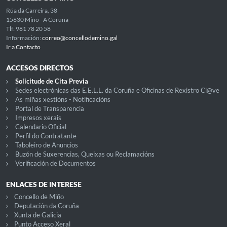
Rúa da Carreira, 38
15630 Miño - A Coruña
Tlf: 981 78 20 58
Información:
correo@concellodemino.gal
Ir a Contacto
ACCESOS DIRECTOS
Solicitude de Cita Previa
Sedes electrónicas das E.E.L.L. da Coruña e Oficinas de Rexistro Cl@ve
As miñas xestións - Notificacións
Portal de Transparencia
Impresos xerais
Calendario Oficial
Perfil do Contratante
Taboleiro de Anuncios
Buzón de Suxerencias, Queixas ou Reclamacións
Verificación de Documentos
ENLACES DE INTERESE
Concello de Miño
Deputación da Coruña
Xunta de Galicia
Punto Acceso Xeral