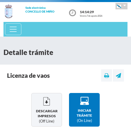
Sede electrónica
14:14:29
CONCELLO DE MIÑO
Venres 7 de agosto 2026
Detalle trámite
Licenza de vaos
INICIAR
DESCARGAR
TRÁMITE
IMPRESOS
(on Line)
(off Line)