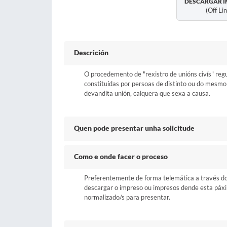
DESCARGAR I
(off Li
Descrición
O procedemento de "rexistro de unións civís" regu
constituídas por persoas de distinto ou do mesmo
devandita unión, calquera que sexa a causa.
Quen pode presentar unha solicitude
Como e onde facer o proceso
Preferentemente de forma telemática a través do b
descargar o impreso ou impresos dende esta páxina 
normalizado/s para presentar.