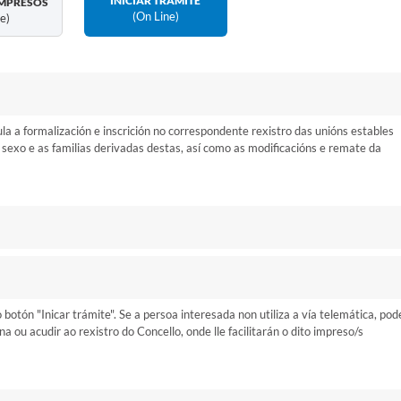
INICIAR TRÁMITE
MPRESOS
(on Line)
ne)
la a formalización e inscrición no correspondente rexistro das unións estables
 sexo e as familias derivadas destas, así como as modificacións e remate da
otón "Inicar trámite". Se a persoa interesada non utiliza a vía telemática, pod
ou acudir ao rexistro do Concello, onde lle facilitarán o dito impreso/s