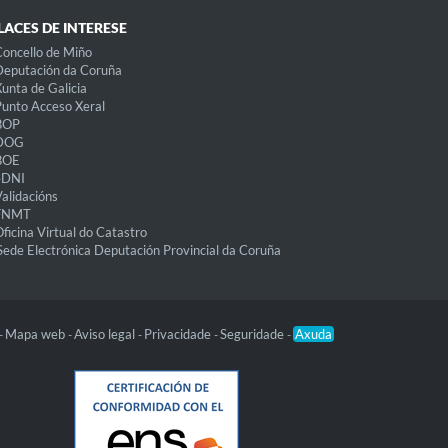
LACES DE INTERESE
oncello de Miño
eputación da Coruña
unta de Galicia
unto Acceso Xeral
BOP
DOG
BOE
eDNI
alidacións
FNMT
ficina Virtual do Catastro
Sede Electrónica Deputación Provincial da Coruña
Mapa web
Aviso legal
Privacidade
Seguridade
Axuda
-
-
-
-
-