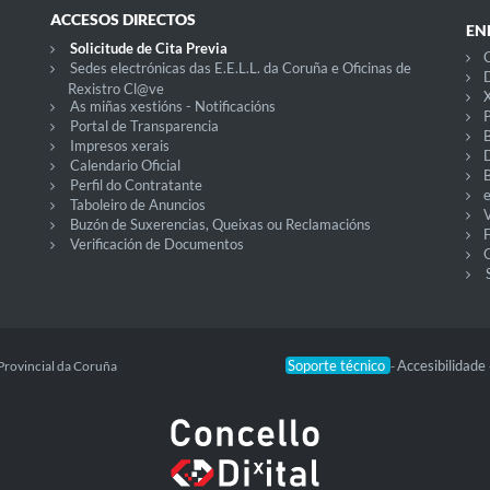
ACCESOS DIRECTOS
EN
Solicitude de Cita Previa
C
Sedes electrónicas das E.E.L.L. da Coruña e Oficinas de
D
Rexistro Cl@ve
X
As miñas xestións - Notificacións
P
Portal de Transparencia
Impresos xerais
Calendario Oficial
Perfil do Contratante
Taboleiro de Anuncios
V
Buzón de Suxerencias, Queixas ou Reclamacións
Verificación de Documentos
O
Soporte técnico
Accesibilidade
Provincial da Coruña
-