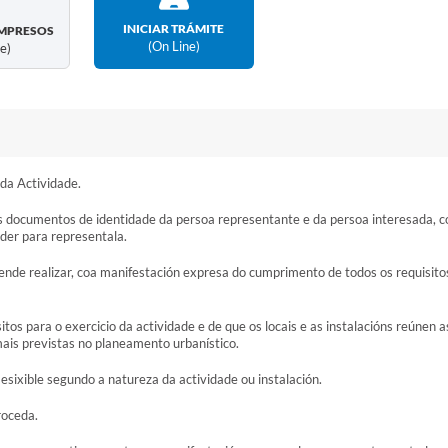
INICIAR TRÁMITE
MPRESOS
(on Line)
ne)
da Actividade.
s documentos de identidade da persoa representante e da persoa interesada, c
oder para representala.
ende realizar, coa manifestación expresa do cumprimento de todos os requisito
tos para o exercicio da actividade e de que os locais e as instalacións reúnen a
mais previstas no planeamento urbanístico.
sixible segundo a natureza da actividade ou instalación.
roceda.