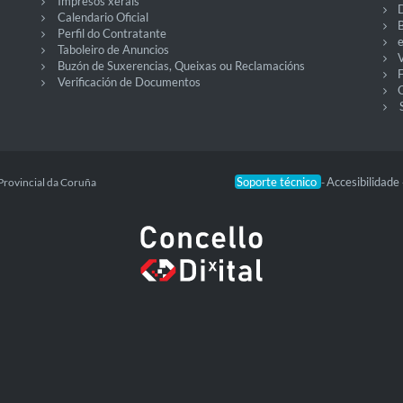
Impresos xerais
Calendario Oficial
Perfil do Contratante
Taboleiro de Anuncios
V
Buzón de Suxerencias, Queixas ou Reclamacións
Verificación de Documentos
O
Soporte técnico
Accesibilidade
Provincial da Coruña
-