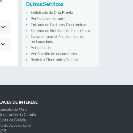
os
Outros Servizos
Solicitude de Cita Previa
Perfil do contratante
Entrada de Facturas Electrónicas
Sistema de Notificación Electrónica
Caixa de suxestións, queixas ou
reclamacións
Actualidade
Verificación de documentos
Rexistro Electrónico Común
LACES DE INTERESE
oncello de Miño
eputación da Coruña
unta de Galicia
unto Acceso Xeral
BOP