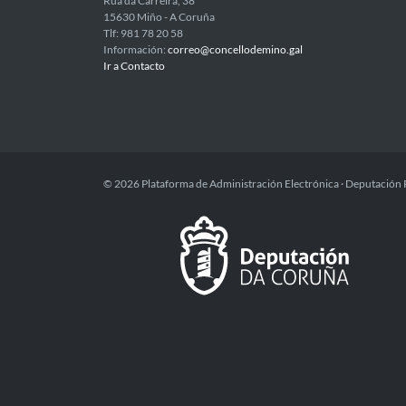
Rúa da Carreira, 38
15630 Miño - A Coruña
Tlf: 981 78 20 58
Información:
correo@concellodemino.gal
Ir a Contacto
© 2026 Plataforma de Administración Electrónica · Deputación 