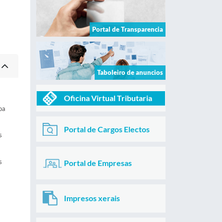
Portal de Transparencia
Taboleiro de anuncios
Oficina Virtual Tributaria
oa
Portal de Cargos Electos
s
s
Portal de Empresas
Impresos xerais