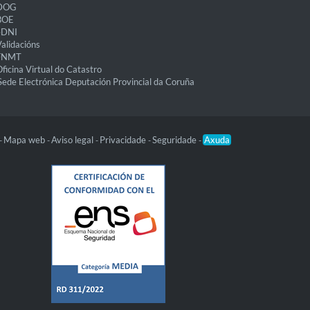
DOG
BOE
eDNI
alidacións
FNMT
ficina Virtual do Catastro
Sede Electrónica Deputación Provincial da Coruña
Mapa web
Aviso legal
Privacidade
Seguridade
Axuda
-
-
-
-
-