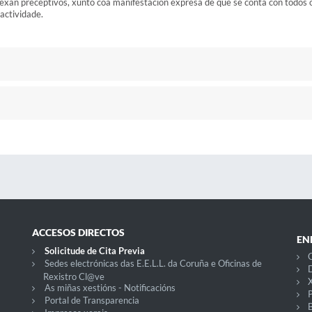
 sexan preceptivos, xunto coa manifestación expresa de que se conta con todos 
 actividade.
ACCESOS DIRECTOS
EN
Solicitude de Cita Previa
C
Sedes electrónicas das E.E.L.L. da Coruña e Oficinas de
D
Rexistro Cl@ve
X
As miñas xestións - Notificacións
P
Portal de Transparencia