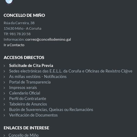
CONCELLO DE MIÑO
Rúa da Carreira, 38
15630 Miño - A Coruña
Tlf: 981 78 20 58
Información:
correo@concellodemino.gal
Ir a Contacto
ACCESOS DIRECTOS
Solicitude de Cita Previa
Sedes electrónicas das E.E.L.L. da Coruña e Oficinas de Rexistro Cl@ve
As miñas xestións - Notificacións
Portal de Transparencia
Impresos xerais
Calendario Oficial
Perfil do Contratante
Taboleiro de Anuncios
Buzón de Suxerencias, Queixas ou Reclamacións
Verificación de Documentos
ENLACES DE INTERESE
Concello de Miño