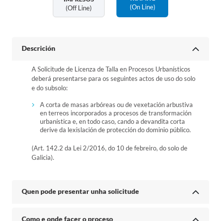
(on Line)
(off Line)
Descrición
A Solicitude de Licenza de Talla en Procesos Urbanísticos
deberá presentarse para os seguintes actos de uso do solo
e do subsolo:
A corta de masas arbóreas ou de vexetación arbustiva
en terreos incorporados a procesos de transformación
urbanística e, en todo caso, cando a devandita corta
derive da lexislación de protección do dominio público.
(Art. 142.2 da Lei 2/2016, do 10 de febreiro, do solo de
Galicia).
Quen pode presentar unha solicitude
Como e onde facer o proceso