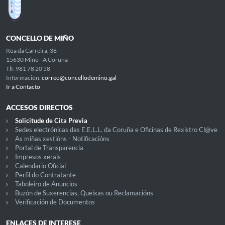
CONCELLO DE MIÑO
Rúa da Carreira, 38
15630 Miño - A Coruña
Tlf: 981 78 20 58
Información:
correo@concellodemino.gal
Ir a Contacto
ACCESOS DIRECTOS
Solicitude de Cita Previa
Sedes electrónicas das E.E.L.L. da Coruña e Oficinas de Rexistro Cl@ve
As miñas xestións - Notificacións
Portal de Transparencia
Impresos xerais
Calendario Oficial
Perfil do Contratante
Taboleiro de Anuncios
Buzón de Suxerencias, Queixas ou Reclamacións
Verificación de Documentos
ENLACES DE INTERESE