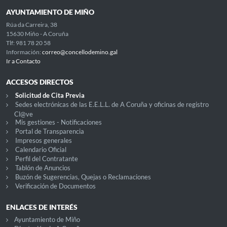
AYUNTAMIENTO DE MIÑO
Rúa da Carreira, 38
15630 Miño - A Coruña
Tlf: 981 78 20 58
Información:
correo@concellodemino.gal
Ir a Contacto
ACCESOS DIRECTOS
Solicitud de Cita Previa
Sedes electrónicas de las E.E.L.L. de A Coruña y oficinas de registro
Cl@ve
Mis gestiones - Notificaciones
Portal de Transparencia
Impresos generales
Calendario Oficial
Perfil del Contratante
Tablón de Anuncios
Buzón de Sugerencias, Quejas o Reclamaciones
Verificación de Documentos
ENLACES DE INTERÉS
Ayuntamiento de Miño