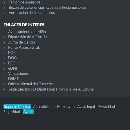
Tablón de Anuncios
Buzón de Sugerencias, Quejas o Reclamaciones
Verificación de Documentos
ENLACES DE INTERÉS
Ayuntamiento de Miño
Diputación de A Coruña
Xunta de Galicia
Punto Acceso Gral.
BOP
DOG
BOE
eDNI
Validaciones
FNMT
Oficina Virtual del Catastro
Sede Electrónica Diputación Provincial de A Coruña
Soporte técnico
Accesibilidad
Mapa web
Aviso legal
Privacidad
-
-
-
-
-
Seguridad
Ayuda
-